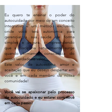
Eu quero te ensinar o poder do
autocuidado por meio de um conceito
integrativo e um método exclusivo,
onde você terá autonomia para
gerenciar a sua saúde de forma
simples e segura, compreendendo
que a disciplina naturalmente surge
quando tomamos consciência do
nosso verdadeiro valor.
Este valor, de autoestima, amor e
aceitação que eu desejo despertar em
você e em cada membro da nossa
comunidade!
Você vai se apaixonar pelo processo
de autocuidado e eu estarei com você
em cada passo!