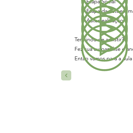
Etapa Social
Etapa da autoestim
Autorrealização
Terminou de assistir?
Fez sua autoanálise e a
Então vamos para a aula
Menu
Início
Consultas
Yoga para Todos